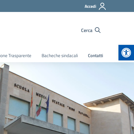
Accedi
Cerca
Apr
ione Trasparente
Bacheche sindacali
Contatti