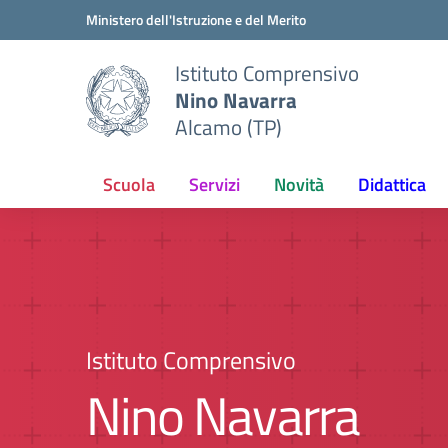
Vai ai contenuti
Vai al menu di navigazione
Vai al footer
Ministero dell'Istruzione e del Merito
Istituto Comprensivo
Nino Navarra
Alcamo (TP)
Scuola
Servizi
Novità
Didattica
Istituto Comprensivo
Nino Navarra