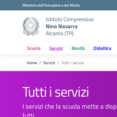
Vai ai contenuti
Vai al menu di navigazione
Vai al footer
Ministero dell'Istruzione e del Merito
Istituto Comprensivo
Nino Navarra
Alcamo (TP)
Scuola
Servizi
Novità
Didattica
Home
Servizi
Tutti i servizi
Tutti i servizi
I servizi che la scuola mette a disp
tutti.