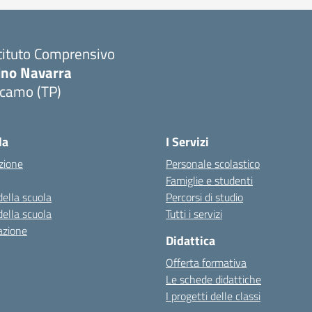
tituto Comprensivo
ino Navarra
lcamo (TP)
Visita la pagina iniziale della scuola
la
I Servizi
zione
Personale scolastico
Famiglie e studenti
della scuola
Percorsi di studio
della scuola
Tutti i servizi
azione
Didattica
Offerta formativa
Le schede didattiche
I progetti delle classi