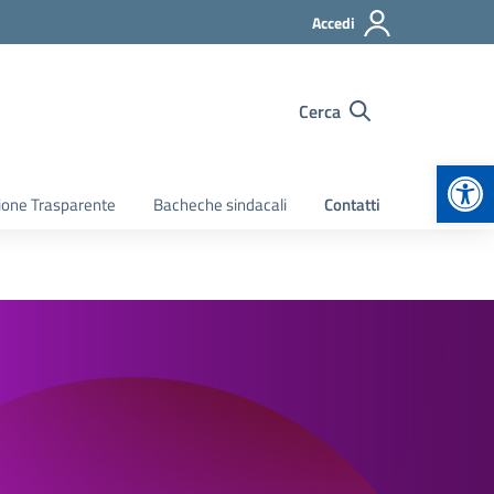
Accedi
Cerca
Apr
ione Trasparente
Bacheche sindacali
Contatti