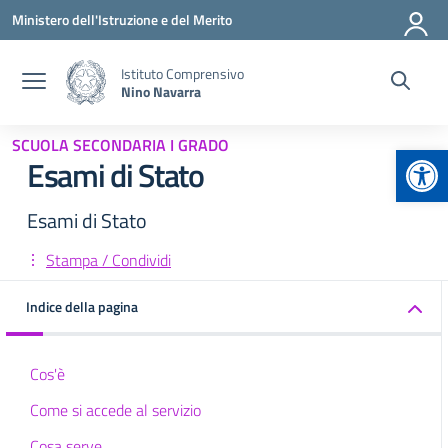
Vai ai contenuti
Vai al menu di navigazione
Vai al footer
Ministero dell'Istruzione e del Merito
Istituto Comprensivo
Nino Navarra
SCUOLA SECONDARIA I GRADO
Apr
Esami di Stato
Esami di Stato
Stampa / Condividi
Indice della pagina
Cos'è
Come si accede al servizio
Cosa serve