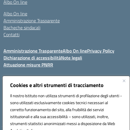
Albo On line
Albo On line
Amministrazione Trasparente
Bacheche sindacali
Contatti
Amministrazione Trasparente
Albo On line
Privacy Policy
Dichiarazione di accessibilità
Note legali
Attuazione misure PNRR
Cookies e altri strumenti di tracciamento
VIA KENNEDY, 1 91011 ALCAMO (TP)
Mail: TPIC81000X@istruzione.it PEC: TPIC81000X@pec.istruzione.it
Il nostro Istituto non utilizza strumenti di profilazione degli utenti -
Telefono: 092421674 - Fax: 0924514365
sono utilizzati esclusivamente cookies tecnici necessari al
Codice meccanografico: TPIC81000X
corretto funzionamento del sito, alla fruibilità dei servizi
Codice fiscale: 80003900810
istituzionali e alla sua accessibilità – sono utilizzati, inoltre,
Codice Univoco Ufficio: UFHNHB
strumenti statistici anonimizzati messi a disposizione da Web