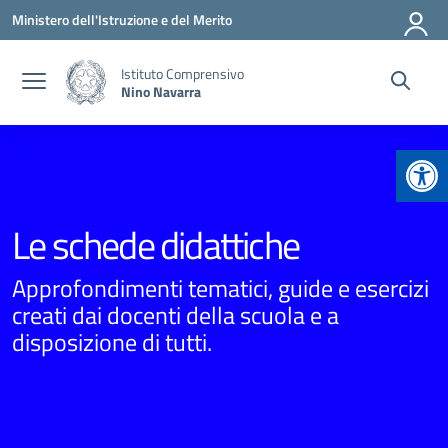
Vai ai contenuti
Vai al menu di navigazione
Vai al footer
Ministero dell'Istruzione e del Merito
Istituto Comprensivo
Nino Navarra
Apr
Le schede didattiche
Approfondimenti tematici, guide e esercizi
creati dai docenti della scuola e a
disposizione di tutti.