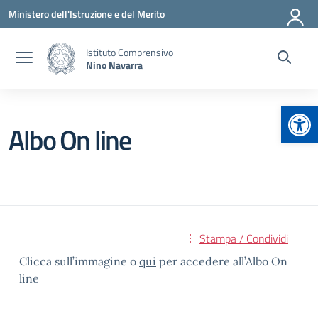
Vai ai contenuti
Vai al menu di navigazione
Vai al footer
Ministero dell'Istruzione e del Merito
Istituto Comprensivo
Nino Navarra
Apr
Albo On line
Stampa / Condividi
Clicca sull’immagine o
qui
per accedere all’Albo On
line