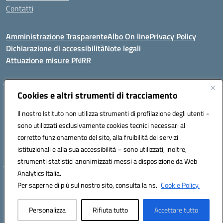
Contatti
Amministrazione Trasparente
Albo On line
Privacy Policy
Dichiarazione di accessibilità
Note legali
Attuazione misure PNRR
Cookies e altri strumenti di tracciamento
VIA KENNEDY, 1 91011 ALCAMO (TP)
Mail: TPIC81000X@istruzione.it PEC: TPIC81000X@pec.istruzione.it
Il nostro Istituto non utilizza strumenti di profilazione degli utenti -
Telefono: 092421674 - Fax: 0924514365
sono utilizzati esclusivamente cookies tecnici necessari al
Codice meccanografico: TPIC81000X
corretto funzionamento del sito, alla fruibilità dei servizi
Codice fiscale: 80003900810
istituzionali e alla sua accessibilità – sono utilizzati, inoltre,
Codice Univoco Ufficio: UFHNHB
strumenti statistici anonimizzati messi a disposizione da Web
Analytics Italia.
Hosting & Powered by 3D Solution S.r.l.
Per saperne di più sul nostro sito, consulta la ns.
Cookie Policy.
Concept & Design by Designers Italia
Personalizza
Rifiuta tutto
Accettare tutto