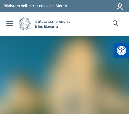
Vai ai contenuti
Vai al menu di navigazione
Vai al footer
Ministero dell'Istruzione e del Merito
Istituto Comprensivo
Nino Navarra
Apr