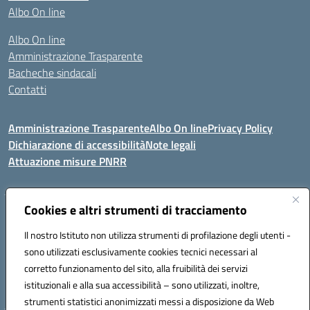
Albo On line
Albo On line
Amministrazione Trasparente
Bacheche sindacali
Contatti
Amministrazione Trasparente
Albo On line
Privacy Policy
Dichiarazione di accessibilità
Note legali
Attuazione misure PNRR
Cookies e altri strumenti di tracciamento
VIA KENNEDY, 1 91011 ALCAMO (TP)
Mail: TPIC81000X@istruzione.it PEC: TPIC81000X@pec.istruzione.it
Il nostro Istituto non utilizza strumenti di profilazione degli utenti -
Telefono: 092421674 - Fax: 0924514365
sono utilizzati esclusivamente cookies tecnici necessari al
Codice meccanografico: TPIC81000X
corretto funzionamento del sito, alla fruibilità dei servizi
Codice fiscale: 80003900810
istituzionali e alla sua accessibilità – sono utilizzati, inoltre,
Codice Univoco Ufficio: UFHNHB
strumenti statistici anonimizzati messi a disposizione da Web