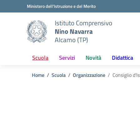
Vai ai contenuti
Vai al menu di navigazione
Vai al footer
Ministero dell'Istruzione e del Merito
Istituto Comprensivo
Nino Navarra
Alcamo (TP)
Scuola
Servizi
Novità
Didattica
Home
Scuola
Organizzazione
Consiglio d’I