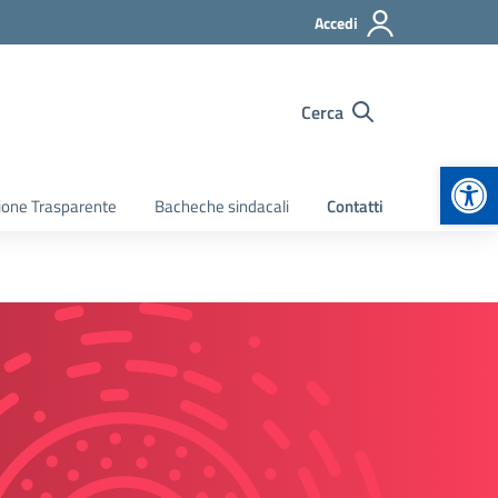
Accedi
Cerca
Apr
ione Trasparente
Bacheche sindacali
Contatti