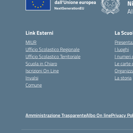
N
A
— 
Link Esterni
La Scuo
MIUR
Presenta
Ufficio Scolastico Regionale
I luoghi
Ufficio Scolastico Territoriale
I numeri 
Scuola in Chiaro
Le carte 
Iscrizioni On Line
Organizz
Invalsi
La storia
Comune
Amministrazione Trasparente
Albo On line
Privacy Pol