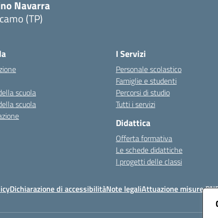
ino Navarra
lcamo (TP)
Visita la pagina iniziale della scuola
la
I Servizi
zione
Personale scolastico
Famiglie e studenti
della scuola
Percorsi di studio
della scuola
Tutti i servizi
azione
Didattica
Offerta formativa
Le schede didattiche
I progetti delle classi
icy
Dichiarazione di accessibilità
Note legali
Attuazione misure PN