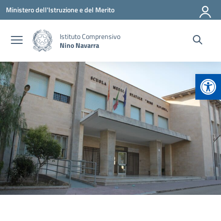
Vai ai contenuti
Vai al menu di navigazione
Vai al footer
Ministero dell'Istruzione e del Merito
Istituto Comprensivo
Nino Navarra
Apr