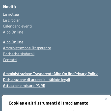
Novità
Le notizie
Le circolari
Calendario eventi
Albo On line
Albo On line
Amministrazione Trasparente
Bacheche sindacali
Contatti
Amministrazione Trasparente
Albo On line
Privacy Policy
Dichiarazione di accessibilità
Note legali
Attuazione misure PNRR
Cookies e altri strumenti di tracciamento
VIA KENNEDY, 1 91011 ALCAMO (TP)
Mail: TPIC81000X@istruzione.it PEC: TPIC81000X@pec.istruzione.it