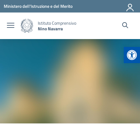
Vai ai contenuti
Vai al menu di navigazione
Vai al footer
Ministero dell'Istruzione e del Merito
Istituto Comprensivo
Nino Navarra
Apr