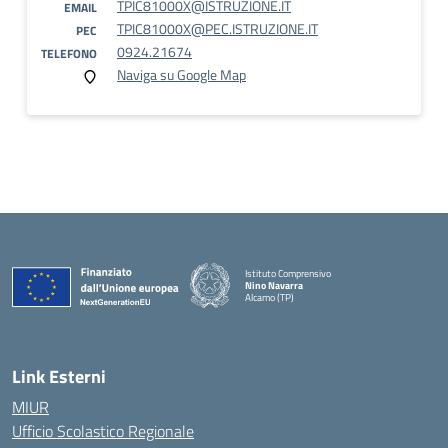
TPIC81000X@ISTRUZIONE.IT
EMAIL
TPIC81000X@PEC.ISTRUZIONE.IT
PEC
0924.21674
TELEFONO
Naviga su Google Map
Istituto Comprensivo
Nino Navarra
Alcamo (TP)
— Visita la pagina iniziale della scuola
Link Esterni
MIUR
Ufficio Scolastico Regionale