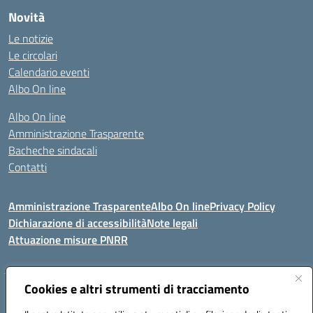
Novità
Le notizie
Le circolari
Calendario eventi
Albo On line
Albo On line
Amministrazione Trasparente
Bacheche sindacali
Contatti
Amministrazione Trasparente
Albo On line
Privacy Policy
Dichiarazione di accessibilità
Note legali
Attuazione misure PNRR
Cookies e altri strumenti di tracciamento
VIA KENNEDY, 1 91011 ALCAMO (TP)
Mail: TPIC81000X@istruzione.it PEC: TPIC81000X@pec.istruzione.it