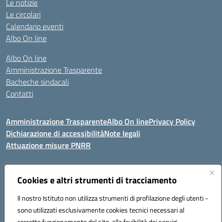
Le notizie
Le circolari
Calendario eventi
Albo On line
Albo On line
Amministrazione Trasparente
Bacheche sindacali
Contatti
Amministrazione Trasparente
Albo On line
Privacy Policy
Dichiarazione di accessibilità
Note legali
Attuazione misure PNRR
Cookies e altri strumenti di tracciamento
VIA KENNEDY, 1 91011 ALCAMO (TP)
Mail: TPIC81000X@istruzione.it PEC: TPIC81000X@pec.istruzione.it
Il nostro Istituto non utilizza strumenti di profilazione degli utenti -
Telefono: 092421674 - Fax: 0924514365
sono utilizzati esclusivamente cookies tecnici necessari al
Codice meccanografico: TPIC81000X
corretto funzionamento del sito, alla fruibilità dei servizi