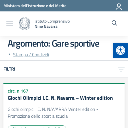
Vai ai contenuti
Vai al menu di navigazione
Vai al footer
Ministero dell'Istruzione e del Merito
Istituto Comprensivo
Nino Navarra
Argomento: Gare sportive
Apr
Stampa / Condividi
FILTRI
circ. n.167
Giochi Olimpici I.C. N. Navarra – Winter edition
Giochi olimpici I.C. N. NAVARRA Winter edition -
Promozione dello sport a scuola