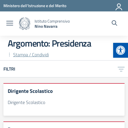
Vai ai contenuti
Vai al menu di navigazione
Vai al footer
Ministero dell'Istruzione e del Merito
Istituto Comprensivo
Nino Navarra
Argomento: Presidenza
Apr
Stampa / Condividi
FILTRI
Dirigente Scolastico
Dirigente Scolastico