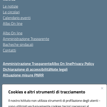
Le notizie
Le circolari
Calendario eventi
Albo On line
Albo On line
Amministrazione Trasparente
Bacheche sindacali
Contatti
Amministrazione Trasparente
Albo On line
Privacy Policy
Dichiarazione di accessibilità
Note legali
Attuazione misure PNRR
Cookies e altri strumenti di tracciamento
VIA KENNEDY, 1 91011 ALCAMO (TP)
Mail: TPIC81000X@istruzione.it PEC: TPIC81000X@pec.istruzione.it
Il nostro Istituto non utilizza strumenti di profilazione degli utenti -
Telefono: 092421674 - Fax: 0924514365
sono utilizzati esclusivamente cookies tecnici necessari al