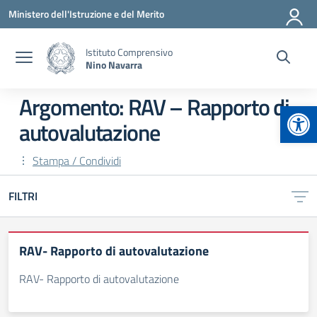
Vai ai contenuti
Vai al menu di navigazione
Vai al footer
Ministero dell'Istruzione e del Merito
Istituto Comprensivo
Nino Navarra
Argomento: RAV – Rapporto di
Apr
autovalutazione
Stampa / Condividi
FILTRI
RAV- Rapporto di autovalutazione
RAV- Rapporto di autovalutazione