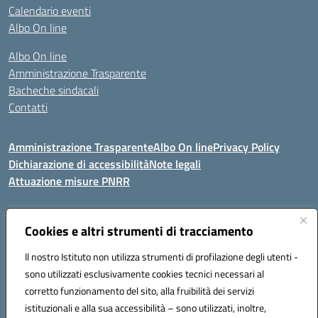
Calendario eventi
Albo On line
Albo On line
Amministrazione Trasparente
Bacheche sindacali
Contatti
Amministrazione Trasparente
Albo On line
Privacy Policy
Dichiarazione di accessibilità
Note legali
Attuazione misure PNRR
Cookies e altri strumenti di tracciamento
VIA KENNEDY, 1 91011 ALCAMO (TP)
Mail: TPIC81000X@istruzione.it PEC: TPIC81000X@pec.istruzione.it
Il nostro Istituto non utilizza strumenti di profilazione degli utenti -
Telefono: 092421674 - Fax: 0924514365
sono utilizzati esclusivamente cookies tecnici necessari al
Codice meccanografico: TPIC81000X
corretto funzionamento del sito, alla fruibilità dei servizi
Codice fiscale: 80003900810
istituzionali e alla sua accessibilità – sono utilizzati, inoltre,
Codice Univoco Ufficio: UFHNHB