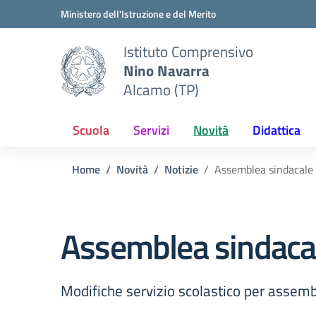
Vai ai contenuti
Vai al menu di navigazione
Vai al footer
Ministero dell'Istruzione e del Merito
Istituto Comprensivo
Nino Navarra
Alcamo (TP)
Scuola
Servizi
Novità
Didattica
Home
Novità
Notizie
Assemblea sindacal
Assemblea sindaca
Modifiche servizio scolastico per assem