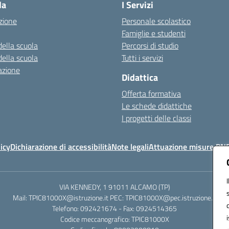
la
I Servizi
zione
Personale scolastico
Famiglie e studenti
della scuola
Percorsi di studio
della scuola
Tutti i servizi
azione
Didattica
Offerta formativa
Le schede didattiche
I progetti delle classi
icy
Dichiarazione di accessibilità
Note legali
Attuazione misure PN
VIA KENNEDY, 1 91011 ALCAMO (TP)
Mail: TPIC81000X@istruzione.it PEC: TPIC81000X@pec.istruzione.it
Telefono: 092421674 - Fax: 0924514365
Codice meccanografico: TPIC81000X