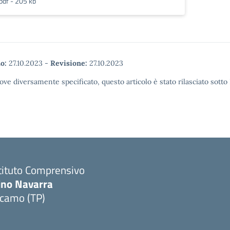
pdf - 205 kb
o:
27.10.2023
-
Revisione:
27.10.2023
ove diversamente specificato, questo articolo è stato rilasciato sott
tituto Comprensivo
ino Navarra
lcamo (TP)
Visita la pagina iniziale della scuola