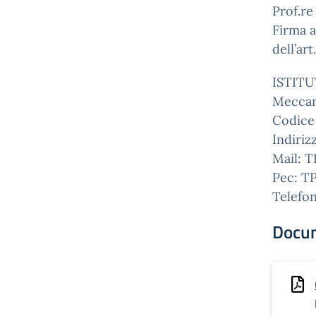
Prof.r
Firma a
dell’ar
ISTIT
Meccan
Codice
Indiriz
Mail: T
Pec: T
Telefo
Docu