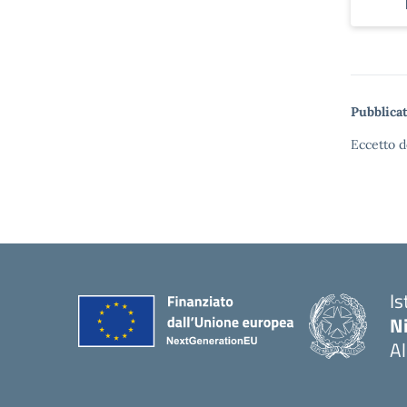
Pubblicat
Eccetto d
Is
N
A
— 