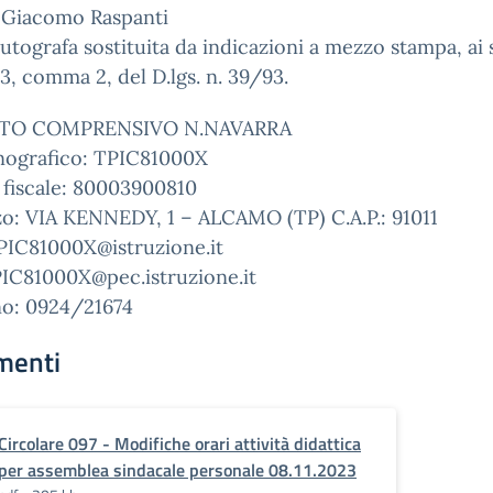
e Giacomo Raspanti
utografa sostituita da indicazioni a mezzo stampa, ai 
t.3, comma 2, del D.lgs. n. 39/93.
UTO COMPRENSIVO N.NAVARRA
ografico: TPIC81000X
 fiscale: 80003900810
zo: VIA KENNEDY, 1 – ALCAMO (TP) C.A.P.: 91011
PIC81000X@istruzione.it
PIC81000X@pec.istruzione.it
no: 0924/21674
menti
Circolare 097 - Modifiche orari attività didattica
per assemblea sindacale personale 08.11.2023