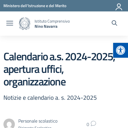
Vai ai contenuti
Vai al menu di navigazione
Vai al footer
Ministero dell'Istruzione e del Merito
Istituto Comprensivo
Nino Navarra
Apr
Calendario a.s. 2024-2025,
apertura uffici,
organizzazione
Notizie e calendario a. s. 2024-2025
Personale scolastico
0
Dirigente Scolastico