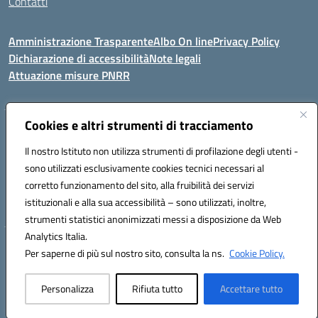
Contatti
Amministrazione Trasparente
Albo On line
Privacy Policy
Dichiarazione di accessibilità
Note legali
Attuazione misure PNRR
Cookies e altri strumenti di tracciamento
VIA KENNEDY, 1 91011 ALCAMO (TP)
Mail: TPIC81000X@istruzione.it PEC: TPIC81000X@pec.istruzione.it
Il nostro Istituto non utilizza strumenti di profilazione degli utenti -
Telefono: 092421674 - Fax: 0924514365
sono utilizzati esclusivamente cookies tecnici necessari al
Codice meccanografico: TPIC81000X
corretto funzionamento del sito, alla fruibilità dei servizi
Codice fiscale: 80003900810
istituzionali e alla sua accessibilità – sono utilizzati, inoltre,
Codice Univoco Ufficio: UFHNHB
strumenti statistici anonimizzati messi a disposizione da Web
Analytics Italia.
Hosting & Powered by 3D Solution S.r.l.
Per saperne di più sul nostro sito, consulta la ns.
Cookie Policy.
Concept & Design by Designers Italia
Personalizza
Rifiuta tutto
Accettare tutto