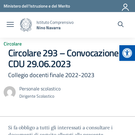
Vai ai contenuti
Vai al menu di navigazione
Vai al footer
Ministero dell'Istruzione e del Merito
Istituto Comprensivo
Nino Navarra
Circolare
Apr
Circolare 293 – Convocazione
CDU 29.06.2023
Collegio docenti finale 2022-2023
Personale scolastico
Dirigente Scolastico
Si fa obbligo a tutti gli interessati a consultare i
documenti di seguito allegati alla presente.