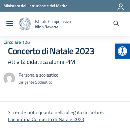
Vai ai contenuti
Vai al menu di navigazione
Vai al footer
Ministero dell'Istruzione e del Merito
Istituto Comprensivo
Nino Navarra
Circolare 126
Apr
Concerto di Natale 2023
Attività didattica alunni PIM
Personale scolastico
Dirigente Scolastico
Si rende noto quanto nella allegata circolare:
Locandina Concerto di Natale 2023