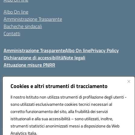
Albo On line
Amministrazione Trasparente
Bacheche sindacali
Contatti
Amministrazione Trasparente
Albo On line
Privacy Policy
Dichiarazione di accessibilità
Note legali
Attuazione misure PNRR
Cookies e altri strumenti di tracciamento
VIA KENNEDY, 1 91011 ALCAMO (TP)
Mail: TPIC81000X@istruzione.it PEC: TPIC81000X@pec.istruzione.it
Il nostro Istituto non utilizza strumenti di profilazione degli utenti -
Telefono: 092421674 - Fax: 0924514365
sono utilizzati esclusivamente cookies tecnici necessari al
Codice meccanografico: TPIC81000X
corretto funzionamento del sito, alla fruibilità dei servizi
Codice fiscale: 80003900810
istituzionali e alla sua accessibilità – sono utilizzati, inoltre,
Codice Univoco Ufficio: UFHNHB
strumenti statistici anonimizzati messi a disposizione da Web
Analytics Italia.