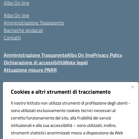
Albo On line
Albo On line
Amministrazione Trasparente
Bacheche sindacali
Contatti
Amministrazione Trasparente
Albo On line
Privacy Policy
Dichiarazione di accessibilità
Note legali
Attuazione misure PNRR
Cookies e altri strumenti di tracciamento
VIA KENNEDY, 1 91011 ALCAMO (TP)
Mail: TPIC81000X@istruzione.it PEC: TPIC81000X@pec.istruzione.it
Il nostro Istituto non utilizza strumenti di profilazione degli utenti -
Telefono: 092421674 - Fax: 0924514365
sono utilizzati esclusivamente cookies tecnici necessari al
Codice meccanografico: TPIC81000X
corretto funzionamento del sito, alla fruibilità dei servizi
Codice fiscale: 80003900810
istituzionali e alla sua accessibilità – sono utilizzati, inoltre,
Codice Univoco Ufficio: UFHNHB
strumenti statistici anonimizzati messi a disposizione da Web