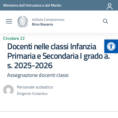
Vai ai contenuti
Vai al menu di navigazione
Vai al footer
Ministero dell'Istruzione e del Merito
Istituto Comprensivo
Nino Navarra
Circolare 22
Apr
Docenti nelle classi Infanzia
Primaria e Secondaria I grado a.
s. 2025-2026
Assegnazione docenti classi
Personale scolastico
Dirigente Scolastico