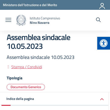
Vai ai contenuti
Vai al menu di navigazione
Vai al footer
Ministero dell'Istruzione e del Merito
Istituto Comprensivo
Nino Navarra
Assemblea sindacale
Apr
10.05.2023
Assemblea sindacale 10.05.2023
Stampa / Condividi
Tipologia
Documento Generico
Indice della pagina