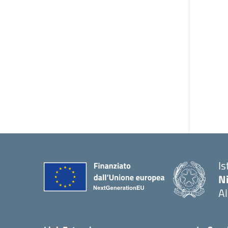
Is
N
A
— 