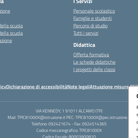
la
I Servizi
zione
Personale scolastico
Famiglie e studenti
della scuola
Percorsi di studio
della scuola
Tutti i servizi
azione
Didattica
Offerta formativa
Le schede didattiche
I progetti delle classi
icy
Dichiarazione di accessibilità
Note legali
Attuazione misure PN
VIA KENNEDY, 1 91011 ALCAMO (TP)
Mail: TPIC81000X@istruzione.it PEC: TPIC81000X@pec.istruzione.it
Telefono: 092421674 - Fax: 0924514365
Codice meccanografico: TPIC81000X
Codice fiscale: 80003900810