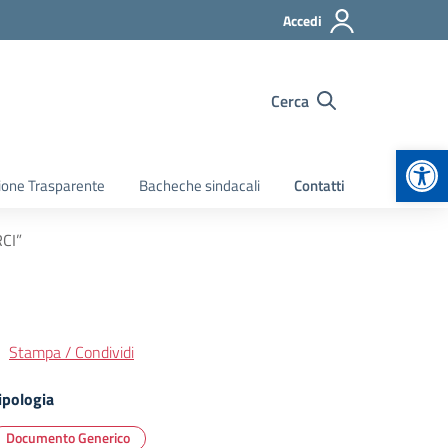
Accedi
Cerca
Apr
ione Trasparente
Bacheche sindacali
Contatti
CI”
Stampa / Condividi
ipologia
Documento Generico