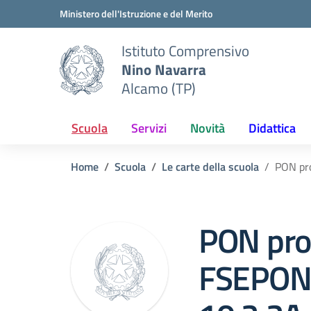
Vai ai contenuti
Vai al menu di navigazione
Vai al footer
Ministero dell'Istruzione e del Merito
Istituto Comprensivo
Nino Navarra
Alcamo (TP)
Scuola
Servizi
Novità
Didattica
Home
Scuola
Le carte della scuola
PON pr
PON pro
FSEPON