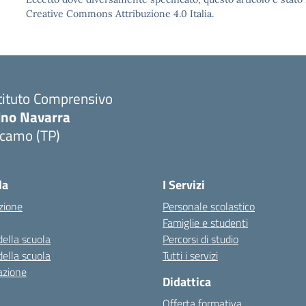
Creative Commons Attribuzione 4.0 Italia.
tituto Comprensivo
ino Navarra
lcamo (TP)
Visita la pagina iniziale della scuola
la
I Servizi
zione
Personale scolastico
Famiglie e studenti
della scuola
Percorsi di studio
della scuola
Tutti i servizi
azione
Didattica
Offerta formativa