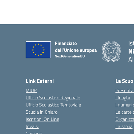
Is
N
A
— 
Link Esterni
La Scuo
MIUR
Presenta
Ufficio Scolastico Regionale
I luoghi
Ufficio Scolastico Territoriale
I numeri 
Scuola in Chiaro
Le carte 
Iscrizioni On Line
Organizz
Invalsi
La storia
Comune