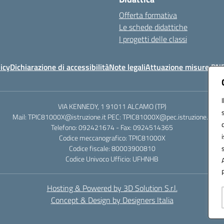
Offerta formativa
Le schede didattiche
I progetti delle classi
icy
Dichiarazione di accessibilità
Note legali
Attuazione misure PN
VIA KENNEDY, 1 91011 ALCAMO (TP)
Mail: TPIC81000X@istruzione.it PEC: TPIC81000X@pec.istruzione.it
Telefono: 092421674 - Fax: 0924514365
Codice meccanografico: TPIC81000X
Codice fiscale: 80003900810
Codice Univoco Ufficio: UFHNHB
Hosting & Powered by 3D Solution S.r.l.
Concept & Design by Designers Italia