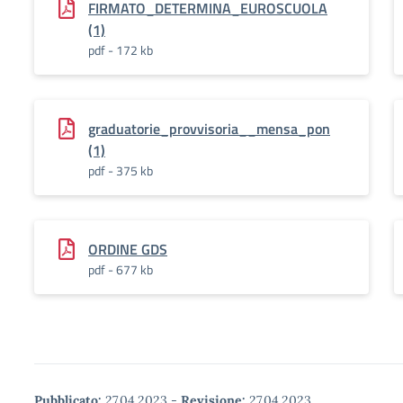
FIRMATO_DETERMINA_EUROSCUOLA
(1)
pdf - 172 kb
graduatorie_provvisoria__mensa_pon
(1)
pdf - 375 kb
ORDINE GDS
pdf - 677 kb
Pubblicato:
27.04.2023
-
Revisione:
27.04.2023