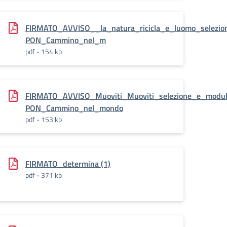
FIRMATO_AVVISO__la_natura_ricicla_e_luomo_selezion
PON_Cammino_nel_m
pdf - 154 kb
lo_iscrizione_alunni_FSE-
FIRMATO_AVVISO_Muoviti_Muoviti_selezione_e_modulo
PON_Cammino_nel_mondo
pdf - 153 kb
FIRMATO_determina (1)
pdf - 371 kb