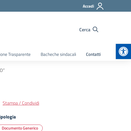
Accedi
Cerca
Apr
ione Trasparente
Bacheche sindacali
Contatti
O”
Stampa / Condividi
ipologia
Documento Generico