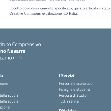
Eccetto dove diversamente specificato, questo articolo è stato 
Creative Commons Attribuzione 4.0 Italia.
tituto Comprensivo
ino Navarra
lcamo (TP)
Visita la pagina iniziale della scuola
la
I Servizi
zione
Personale scolastico
Famiglie e studenti
della scuola
Percorsi di studio
della scuola
Tutti i servizi
azione
Didattica