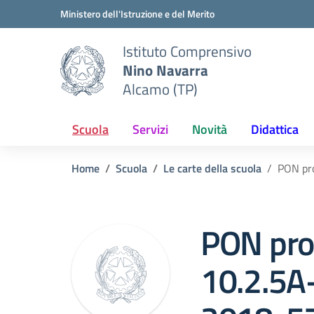
Vai ai contenuti
Vai al menu di navigazione
Vai al footer
Ministero dell'Istruzione e del Merito
Istituto Comprensivo
Nino Navarra
Alcamo (TP)
Scuola
Servizi
Novità
Didattica
Home
Scuola
Le carte della scuola
PON pr
PON pro
10.2.5A