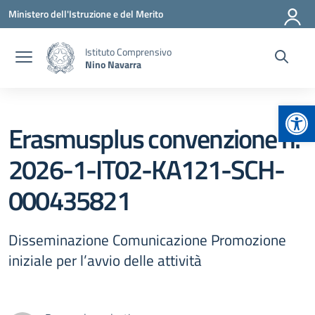
Vai ai contenuti
Vai al menu di navigazione
Vai al footer
Ministero dell'Istruzione e del Merito
Istituto Comprensivo
Nino Navarra
Apr
Erasmusplus convenzione n.
2026-1-IT02-KA121-SCH-
000435821
Disseminazione Comunicazione Promozione
iniziale per l’avvio delle attività