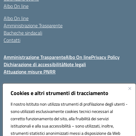
Albo On line
Albo On line
Amministrazione Trasparente
Bacheche sindacali
Contatti
Amministrazione Trasparente
Albo On line
Privacy Policy
Dichiarazione di accessibilità
Note legali
Attuazione misure PNRR
Cookies e altri strumenti di tracciamento
VIA KENNEDY, 1 91011 ALCAMO (TP)
Mail: TPIC81000X@istruzione.it PEC: TPIC81000X@pec.istruzione.it
Il nostro Istituto non utilizza strumenti di profilazione degli utenti -
Telefono: 092421674 - Fax: 0924514365
sono utilizzati esclusivamente cookies tecnici necessari al
Codice meccanografico: TPIC81000X
corretto funzionamento del sito, alla fruibilità dei servizi
Codice fiscale: 80003900810
istituzionali e alla sua accessibilità – sono utilizzati, inoltre,
Codice Univoco Ufficio: UFHNHB
strumenti statistici anonimizzati messi a disposizione da Web