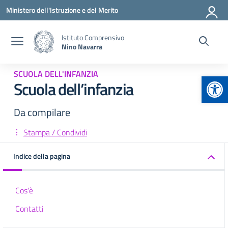
Vai ai contenuti
Vai al menu di navigazione
Vai al footer
Ministero dell'Istruzione e del Merito
Istituto Comprensivo
Nino Navarra
SCUOLA DELL'INFANZIA
Apr
Scuola dell’infanzia
Da compilare
Stampa / Condividi
Indice della pagina
Cos'è
Contatti