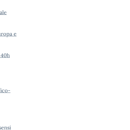
ale
uropa e
e 40h
fico-
sensi