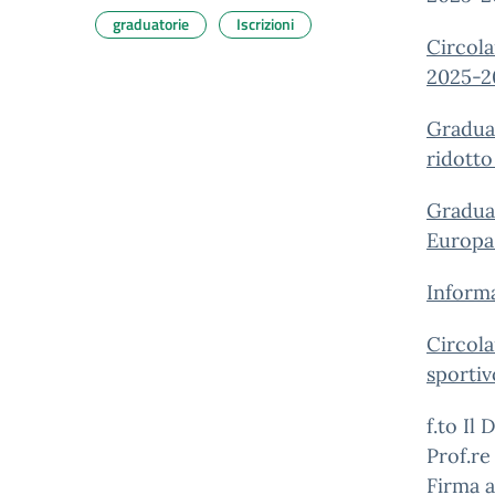
graduatorie
Iscrizioni
Circola
2025-2
Graduat
ridotto
Graduat
Europa 
Informa
Circola
sportiv
f.to Il
Prof.r
Firma a