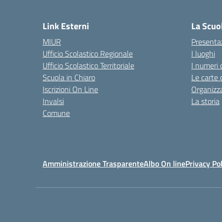
— 
Link Esterni
La Scuo
MIUR
Presenta
Ufficio Scolastico Regionale
I luoghi
Ufficio Scolastico Territoriale
I numeri 
Scuola in Chiaro
Le carte 
Iscrizioni On Line
Organizz
Invalsi
La storia
Comune
Amministrazione Trasparente
Albo On line
Privacy Pol