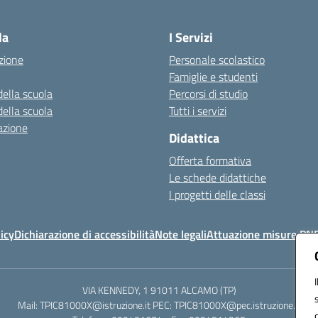
Visita la pagina iniziale della scuola
la
I Servizi
zione
Personale scolastico
Famiglie e studenti
della scuola
Percorsi di studio
della scuola
Tutti i servizi
azione
Didattica
Offerta formativa
Le schede didattiche
I progetti delle classi
icy
Dichiarazione di accessibilità
Note legali
Attuazione misure PN
VIA KENNEDY, 1 91011 ALCAMO (TP)
Mail: TPIC81000X@istruzione.it PEC: TPIC81000X@pec.istruzione.it