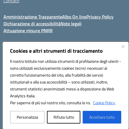
Contatti
Amministrazione Trasparente
Albo On line
Privacy Policy
Dichiarazione di accessibilità
Note legali
Attuazione misure PNRR
Cookies e altri strumenti di tracciamento
VIA KENNEDY, 1 91011 ALCAMO (TP)
Mail: TPIC81000X@istruzione.it PEC: TPIC81000X@pec.istruzione.it
Il nostro Istituto non utilizza strumenti di profilazione degli utenti -
Telefono: 092421674 - Fax: 0924514365
sono utilizzati esclusivamente cookies tecnici necessari al
Codice meccanografico: TPIC81000X
corretto funzionamento del sito, alla fruibilità dei servizi
Codice fiscale: 80003900810
istituzionali e alla sua accessibilità – sono utilizzati, inoltre,
Codice Univoco Ufficio: UFHNHB
strumenti statistici anonimizzati messi a disposizione da Web
Analytics Italia.
Hosting & Powered by 3D Solution S.r.l.
Per saperne di più sul nostro sito, consulta la ns.
Cookie Policy.
Concept & Design by Designers Italia
Personalizza
Rifiuta tutto
Accettare tutto