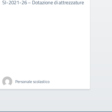
SI-2021-26 – Dotazione di attrezzature
SI-2
Personale scolastico