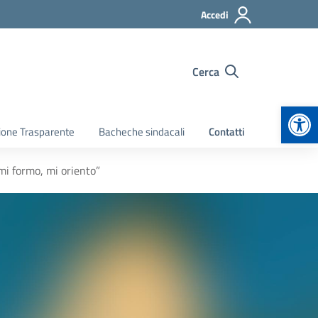
Accedi
Cerca
Apr
ione Trasparente
Bacheche sindacali
Contatti
i formo, mi oriento”