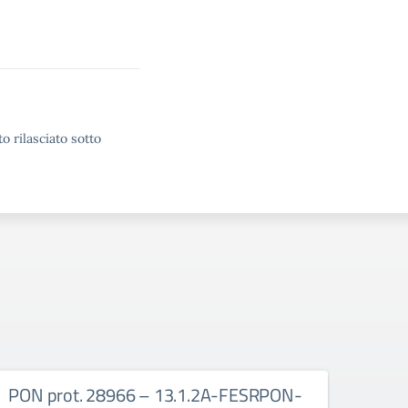
o rilasciato sotto
PON prot. 28966 – 13.1.2A-FESRPON-
PON 