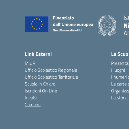
Is
N
A
— 
Link Esterni
La Scuo
MIUR
Presenta
Ufficio Scolastico Regionale
I luoghi
Ufficio Scolastico Territoriale
I numeri 
Scuola in Chiaro
Le carte 
Iscrizioni On Line
Organizz
Invalsi
La storia
Comune