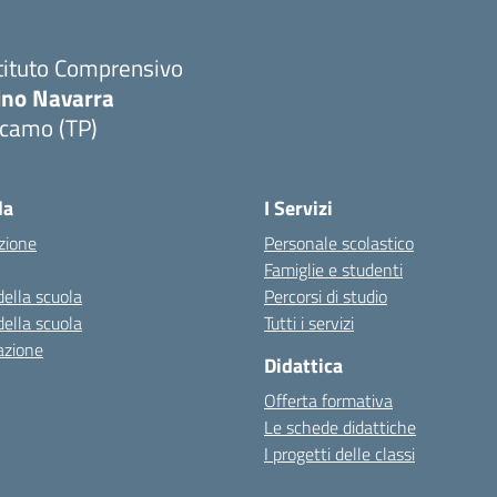
tituto Comprensivo
ino Navarra
lcamo (TP)
Visita la pagina iniziale della scuola
la
I Servizi
zione
Personale scolastico
Famiglie e studenti
della scuola
Percorsi di studio
della scuola
Tutti i servizi
azione
Didattica
Offerta formativa
Le schede didattiche
I progetti delle classi