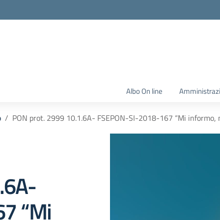
Albo On line
Amministraz
o
PON prot. 2999 10.1.6A- FSEPON-SI-2018-167 “Mi informo, m
.6A-
7 “Mi