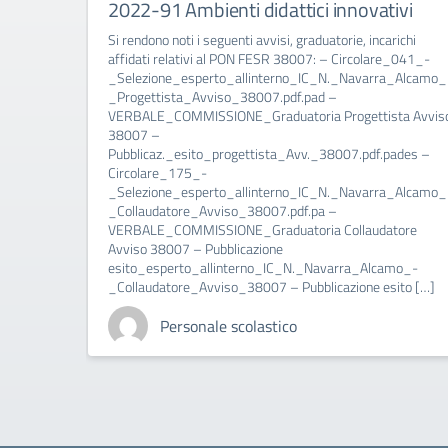
2022-91 Ambienti didattici innovativi
Si rendono noti i seguenti avvisi, graduatorie, incarichi
affidati relativi al PON FESR 38007: – Circolare_041_-
_Selezione_esperto_allinterno_IC_N._Navarra_Alcamo_
_Progettista_Avviso_38007.pdf.pad –
VERBALE_COMMISSIONE_Graduatoria Progettista Avvis
38007 –
Pubblicaz._esito_progettista_Avv._38007.pdf.pades –
Circolare_175_-
_Selezione_esperto_allinterno_IC_N._Navarra_Alcamo_
_Collaudatore_Avviso_38007.pdf.pa –
VERBALE_COMMISSIONE_Graduatoria Collaudatore
Avviso 38007 – Pubblicazione
esito_esperto_allinterno_IC_N._Navarra_Alcamo_-
_Collaudatore_Avviso_38007 – Pubblicazione esito […]
Personale scolastico