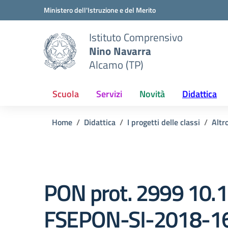
Vai ai contenuti
Vai al menu di navigazione
Vai al footer
Ministero dell'Istruzione e del Merito
Istituto Comprensivo
Nino Navarra
Alcamo (TP)
Scuola
Servizi
Novità
Didattica
Home
Didattica
I progetti delle classi
Altr
PON prot. 2999 10.1
FSEPON-SI-2018-16