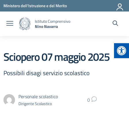
Vai ai contenuti
Vai al menu di navigazione
Vai al footer
Ministero dell'Istruzione e del Merito
Istituto Comprensivo
Nino Navarra
Apr
Sciopero 07 maggio 2025
Possibili disagi servizio scolastico
Personale scolastico
0
Dirigente Scolastico