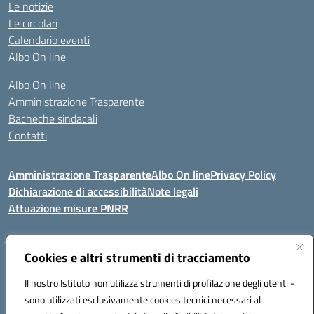
Le notizie
Le circolari
Calendario eventi
Albo On line
Albo On line
Amministrazione Trasparente
Bacheche sindacali
Contatti
Amministrazione Trasparente
Albo On line
Privacy Policy
Dichiarazione di accessibilità
Note legali
Attuazione misure PNRR
Cookies e altri strumenti di tracciamento
VIA KENNEDY, 1 91011 ALCAMO (TP)
Mail: TPIC81000X@istruzione.it PEC: TPIC81000X@pec.istruzione.it
Il nostro Istituto non utilizza strumenti di profilazione degli utenti -
Telefono: 092421674 - Fax: 0924514365
sono utilizzati esclusivamente cookies tecnici necessari al
Codice meccanografico: TPIC81000X