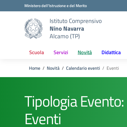
Vai ai contenuti
Vai al menu di navigazione
Vai al footer
Ministero dell'Istruzione e del Merito
Istituto Comprensivo
Nino Navarra
Alcamo (TP)
Scuola
Servizi
Novità
Didattica
Home
Novità
Calendario eventi
Eventi
Tipologia Evento:
Eventi