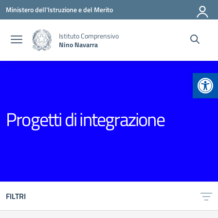
Vai ai contenuti
Vai al menu di navigazione
Vai al footer
Ministero dell'Istruzione e del Merito
Istituto Comprensivo
Nino Navarra
Apr
Progetti di integrazione
FILTRI