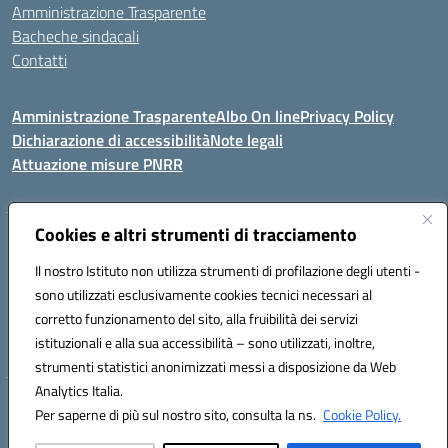
Amministrazione Trasparente
Bacheche sindacali
Contatti
Amministrazione Trasparente
Albo On line
Privacy Policy
Dichiarazione di accessibilità
Note legali
Attuazione misure PNRR
Cookies e altri strumenti di tracciamento
VIA KENNEDY, 1 91011 ALCAMO (TP)
Mail: TPIC81000X@istruzione.it PEC: TPIC81000X@pec.istruzione.it
Il nostro Istituto non utilizza strumenti di profilazione degli utenti -
Telefono: 092421674 - Fax: 0924514365
sono utilizzati esclusivamente cookies tecnici necessari al
Codice meccanografico: TPIC81000X
corretto funzionamento del sito, alla fruibilità dei servizi
Codice fiscale: 80003900810
istituzionali e alla sua accessibilità – sono utilizzati, inoltre,
Codice Univoco Ufficio: UFHNHB
strumenti statistici anonimizzati messi a disposizione da Web
Analytics Italia.
Hosting & Powered by 3D Solution S.r.l.
Per saperne di più sul nostro sito, consulta la ns.
Cookie Policy.
Concept & Design by Designers Italia