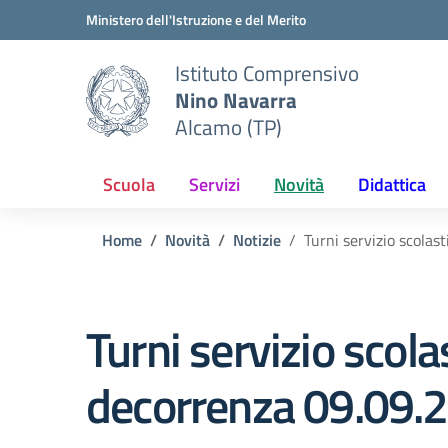
Vai ai contenuti
Vai al menu di navigazione
Vai al footer
Ministero dell'Istruzione e del Merito
Istituto Comprensivo
Nino Navarra
Alcamo (TP)
Scuola
Servizi
Novità
Didattica
Home
Novità
Notizie
Turni servizio scolas
Turni servizio scola
decorrenza 09.09.