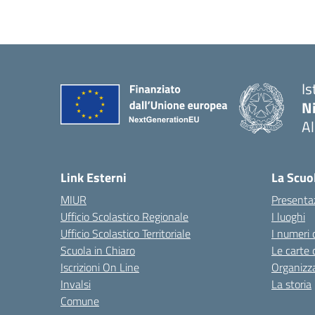
Is
N
A
— 
Link Esterni
La Scuo
MIUR
Presenta
Ufficio Scolastico Regionale
I luoghi
Ufficio Scolastico Territoriale
I numeri 
Scuola in Chiaro
Le carte 
Iscrizioni On Line
Organizz
Invalsi
La storia
Comune