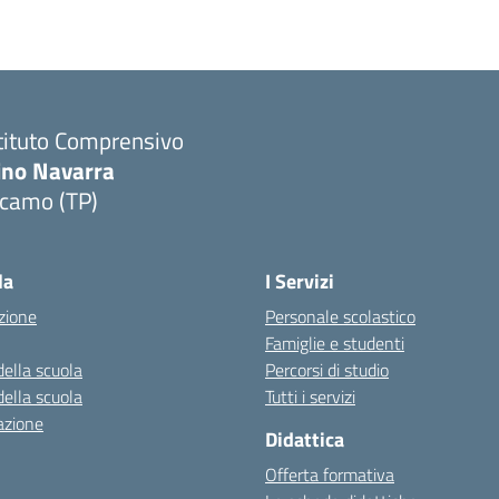
tituto Comprensivo
ino Navarra
lcamo (TP)
Visita la pagina iniziale della scuola
la
I Servizi
zione
Personale scolastico
Famiglie e studenti
della scuola
Percorsi di studio
della scuola
Tutti i servizi
azione
Didattica
Offerta formativa