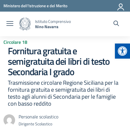
Vai ai contenuti
Vai al menu di navigazione
Vai al footer
Ministero dell'Istruzione e del Merito
Istituto Comprensivo
Nino Navarra
Circolare 18
Apr
Fornitura gratuita e
semigratuita dei libri di testo
Secondaria I grado
Trasmissione circolare Regione Siciliana per la
fornitura gratuita e semigratuita dei libri di
testo agli alunni di Secondaria per le famiglie
con basso reddito
Personale scolastico
Dirigente Scolastico