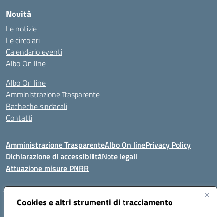
Novità
Le notizie
Le circolari
Calendario eventi
Albo On line
Albo On line
Amministrazione Trasparente
Bacheche sindacali
Contatti
Amministrazione Trasparente
Albo On line
Privacy Policy
Dichiarazione di accessibilità
Note legali
Attuazione misure PNRR
Cookies e altri strumenti di tracciamento
VIA KENNEDY, 1 91011 ALCAMO (TP)
Mail: TPIC81000X@istruzione.it PEC: TPIC81000X@pec.istruzione.it