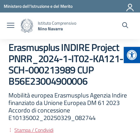
Vai ai contenuti
Vai al menu di navigazione
Vai al footer
Ministero dell'Istruzione e del Merito
Istituto Comprensivo
Nino Navarra
Erasmusplus INDIRE Project
Apr
PNRR_2024-1-IT02-KA121-
SCH-000213989 CUP
B56E23004900006
Mobilità europea Erasmusplus Agenzia Indire
finanziato da Unione Europea DM 61 2023
Accordo di concessione
E10135002_20250329_082744
Stampa / Condividi