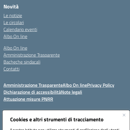
Novità
Le notizie
Le circolari
Calendario eventi
Albo On line
Albo On line
Amministrazione Trasparente
Bacheche sindacali
Contatti
Amministrazione Trasparente
Albo On line
Privacy Policy
Dichiarazione di accessibilità
Note legali
Attuazione misure PNRR
Cookies e altri strumenti di tracciamento
VIA KENNEDY, 1 91011 ALCAMO (TP)
Mail: TPIC81000X@istruzione.it PEC: TPIC81000X@pec.istruzione.it
Il nostro Istituto non utilizza strumenti di profilazione degli utenti -