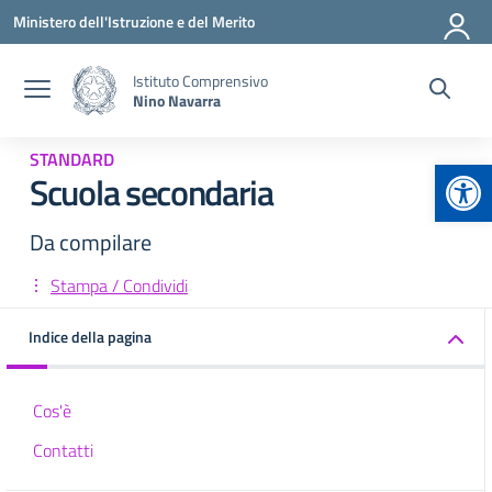
Vai ai contenuti
Vai al menu di navigazione
Vai al footer
Ministero dell'Istruzione e del Merito
Istituto Comprensivo
Nino Navarra
STANDARD
Apr
Scuola secondaria
Da compilare
Stampa / Condividi
Indice della pagina
Cos'è
Contatti