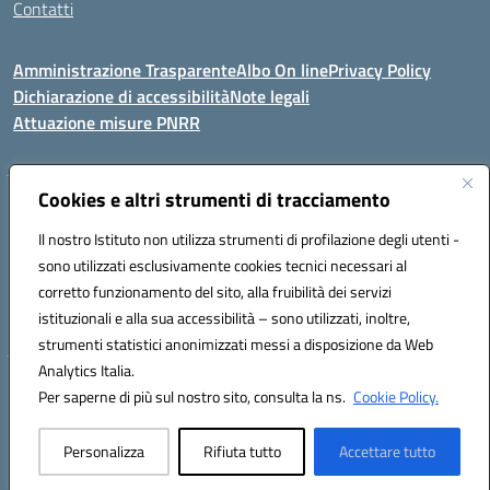
Contatti
Amministrazione Trasparente
Albo On line
Privacy Policy
Dichiarazione di accessibilità
Note legali
Attuazione misure PNRR
Cookies e altri strumenti di tracciamento
VIA KENNEDY, 1 91011 ALCAMO (TP)
Mail: TPIC81000X@istruzione.it PEC: TPIC81000X@pec.istruzione.it
Il nostro Istituto non utilizza strumenti di profilazione degli utenti -
Telefono: 092421674 - Fax: 0924514365
sono utilizzati esclusivamente cookies tecnici necessari al
Codice meccanografico: TPIC81000X
corretto funzionamento del sito, alla fruibilità dei servizi
Codice fiscale: 80003900810
istituzionali e alla sua accessibilità – sono utilizzati, inoltre,
Codice Univoco Ufficio: UFHNHB
strumenti statistici anonimizzati messi a disposizione da Web
Analytics Italia.
Hosting & Powered by 3D Solution S.r.l.
Per saperne di più sul nostro sito, consulta la ns.
Cookie Policy.
Concept & Design by Designers Italia
Personalizza
Rifiuta tutto
Accettare tutto