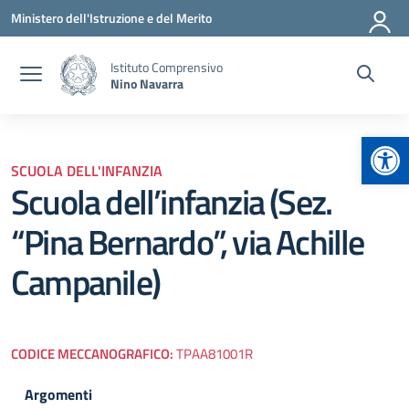
Vai ai contenuti
Vai al menu di navigazione
Vai al footer
Ministero dell'Istruzione e del Merito
Istituto Comprensivo
Nino Navarra
Apr
SCUOLA DELL'INFANZIA
Scuola dell’infanzia (Sez.
“Pina Bernardo”, via Achille
Campanile)
CODICE MECCANOGRAFICO:
TPAA81001R
Argomenti