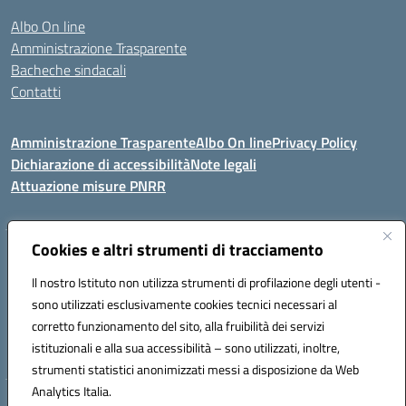
Albo On line
Amministrazione Trasparente
Bacheche sindacali
Contatti
Amministrazione Trasparente
Albo On line
Privacy Policy
Dichiarazione di accessibilità
Note legali
Attuazione misure PNRR
Cookies e altri strumenti di tracciamento
VIA KENNEDY, 1 91011 ALCAMO (TP)
Mail: TPIC81000X@istruzione.it PEC: TPIC81000X@pec.istruzione.it
Il nostro Istituto non utilizza strumenti di profilazione degli utenti -
Telefono: 092421674 - Fax: 0924514365
sono utilizzati esclusivamente cookies tecnici necessari al
Codice meccanografico: TPIC81000X
corretto funzionamento del sito, alla fruibilità dei servizi
Codice fiscale: 80003900810
istituzionali e alla sua accessibilità – sono utilizzati, inoltre,
Codice Univoco Ufficio: UFHNHB
strumenti statistici anonimizzati messi a disposizione da Web
Analytics Italia.
Hosting & Powered by 3D Solution S.r.l.