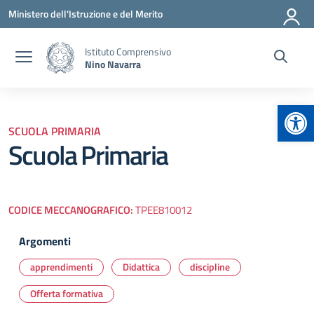
Vai ai contenuti
Vai al menu di navigazione
Vai al footer
Ministero dell'Istruzione e del Merito
Istituto Comprensivo
Nino Navarra
Apr
SCUOLA PRIMARIA
Scuola Primaria
CODICE MECCANOGRAFICO:
TPEE810012
Argomenti
apprendimenti
Didattica
discipline
Offerta formativa