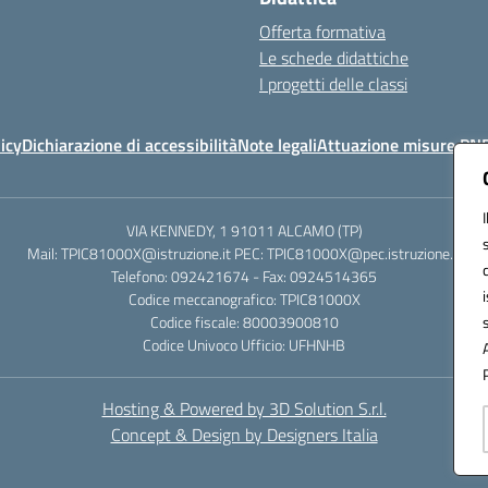
Offerta formativa
Le schede didattiche
I progetti delle classi
icy
Dichiarazione di accessibilità
Note legali
Attuazione misure PN
VIA KENNEDY, 1 91011 ALCAMO (TP)
Mail: TPIC81000X@istruzione.it PEC: TPIC81000X@pec.istruzione.it
Telefono: 092421674 - Fax: 0924514365
Codice meccanografico: TPIC81000X
Codice fiscale: 80003900810
Codice Univoco Ufficio: UFHNHB
Hosting & Powered by 3D Solution S.r.l.
Concept & Design by Designers Italia