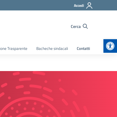
Accedi
Cerca
Apr
ione Trasparente
Bacheche sindacali
Contatti