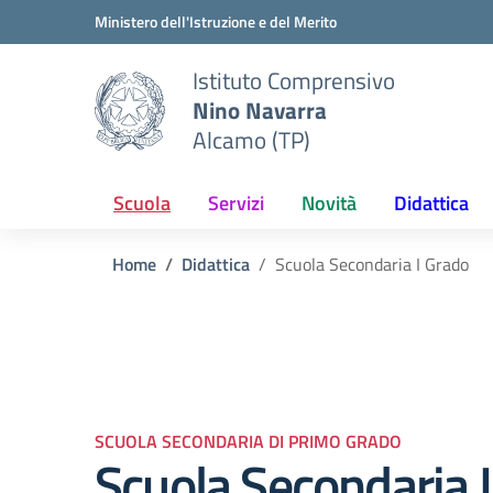
Vai ai contenuti
Vai al menu di navigazione
Vai al footer
Ministero dell'Istruzione e del Merito
Istituto Comprensivo
Nino Navarra
Alcamo (TP)
Scuola
Servizi
Novità
Didattica
Home
Didattica
Scuola Secondaria I Grado
SCUOLA SECONDARIA DI PRIMO GRADO
Scuola Secondaria 