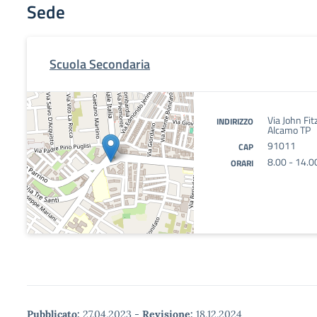
Sede
Scuola Secondaria
Via John Fi
INDIRIZZO
Alcamo TP
91011
CAP
8.00 - 14.0
ORARI
Pubblicato:
27.04.2023
-
Revisione:
18.12.2024