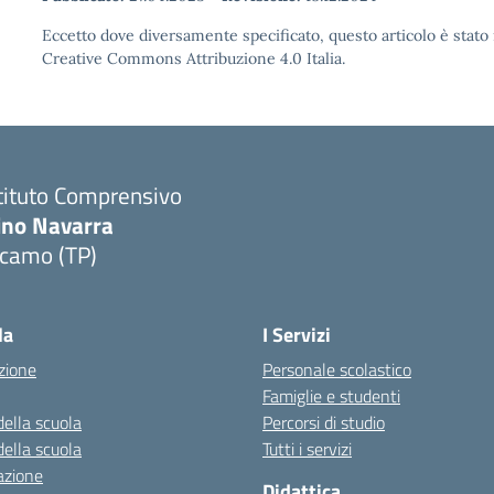
Eccetto dove diversamente specificato, questo articolo è stato 
Creative Commons Attribuzione 4.0 Italia.
tituto Comprensivo
ino Navarra
lcamo (TP)
Visita la pagina iniziale della scuola
la
I Servizi
zione
Personale scolastico
Famiglie e studenti
della scuola
Percorsi di studio
della scuola
Tutti i servizi
azione
Didattica